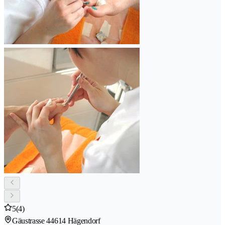
5
(4)
Gäustrasse 4
4614 Hägendorf