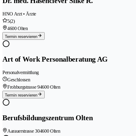
Dr. med. Hasenclever Silke R.
HNO Arzt • Ärzte
5
(2)
4600 Olten
Termin reservieren
Art of Work Personalberatung AG
Personalvermittlung
Geschlossen
Frohburgstrasse 9
4600 Olten
Termin reservieren
Berufsbildungszentrum Olten
Aarauerstrasse 30
4600 Olten