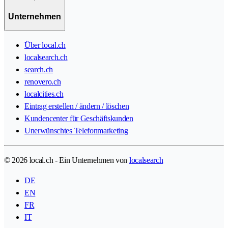
Unternehmen
Über local.ch
localsearch.ch
search.ch
renovero.ch
localcities.ch
Eintrag erstellen / ändern / löschen
Kundencenter für Geschäftskunden
Unerwünschtes Telefonmarketing
© 2026 local.ch - Ein Unternehmen von
localsearch
DE
EN
FR
IT