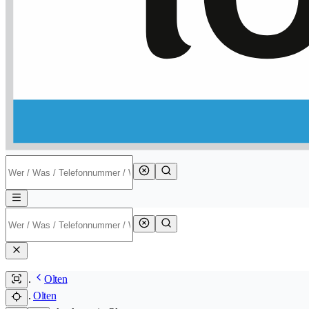
Olten
Olten