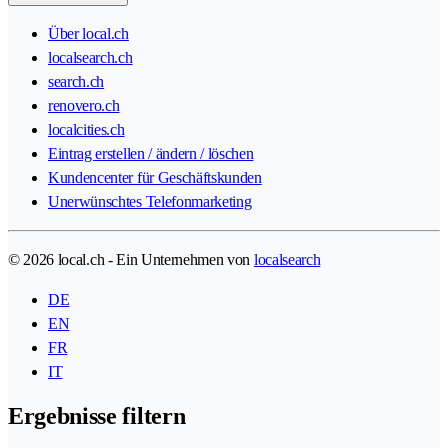
Über local.ch
localsearch.ch
search.ch
renovero.ch
localcities.ch
Eintrag erstellen / ändern / löschen
Kundencenter für Geschäftskunden
Unerwünschtes Telefonmarketing
© 2026 local.ch - Ein Unternehmen von
localsearch
DE
EN
FR
IT
Ergebnisse filtern