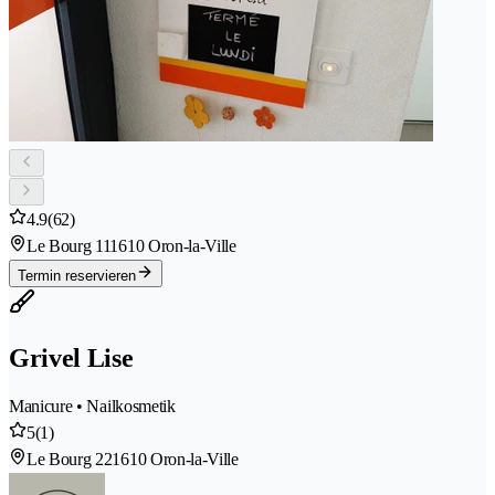
4.9
(62)
Le Bourg 11
1610 Oron-la-Ville
Termin reservieren
Grivel Lise
Manicure • Nailkosmetik
5
(1)
Le Bourg 22
1610 Oron-la-Ville