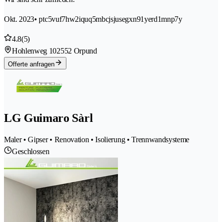
Okt. 2023
• ptc5vuf7hw2iquq5mbcjsjusegxn91yerd1mnp7y
4.8
(5)
Hohlenweg 10
2552 Orpund
Offerte anfragen
LG Guimaro Sàrl
Maler • Gipser • Renovation • Isolierung • Trennwandsysteme
Geschlossen