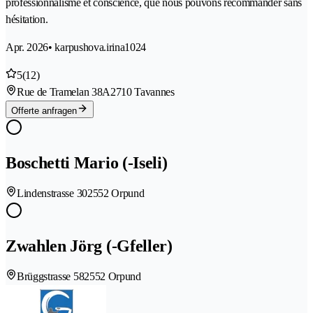
professionnalisme et conscience, que nous pouvons recommander sans
hésitation.
Apr. 2026
• karpushova.irina1024
5
(12)
Rue de Tramelan 38A
2710 Tavannes
Offerte anfragen
Boschetti Mario (-Iseli)
Lindenstrasse 30
2552 Orpund
Zwahlen Jörg (-Gfeller)
Brüggstrasse 58
2552 Orpund