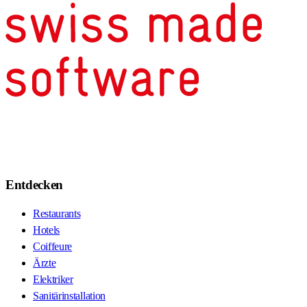
Entdecken
Restaurants
Hotels
Coiffeure
Ärzte
Elektriker
Sanitärinstallation