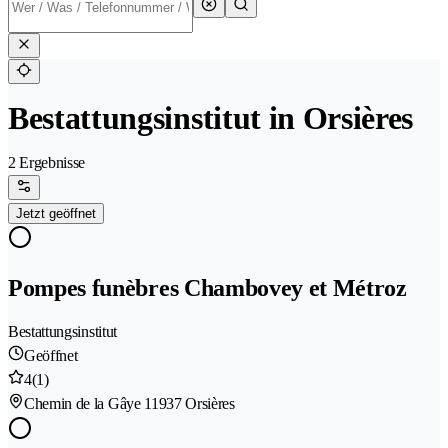
Bestattungsinstitut in Orsières
2 Ergebnisse
Jetzt geöffnet
Pompes funèbres Chambovey et Métroz
Bestattungsinstitut
Geöffnet
4
(1)
Chemin de la Gâye 1
1937 Orsières