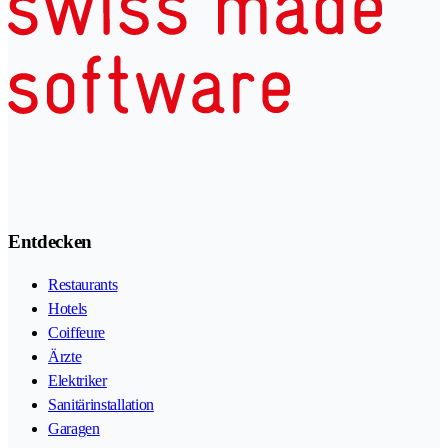
Entdecken
Restaurants
Hotels
Coiffeure
Ärzte
Elektriker
Sanitärinstallation
Garagen