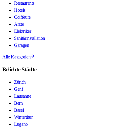
Restaurants
Hotels
Coiffeure
Ärzte
Elektriker
Sanitärinstallation
Garagen
Alle Kategorien
Beliebte Städte
Zürich
Genf
Lausanne
Bern
Basel
Winterthur
Lugano