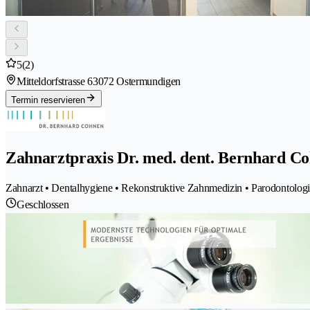
5
(2)
Mitteldorfstrasse 6
3072 Ostermundigen
Termin reservieren
Zahnarztpraxis Dr. med. dent. Bernhard C
Zahnarzt • Dentalhygiene • Rekonstruktive Zahnmedizin • Parodontolog
Geschlossen