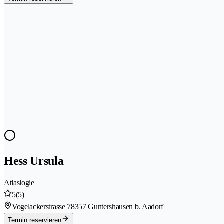
Hess Ursula
Atlaslogie
5
(5)
Vogelackerstrasse 7
8357 Guntershausen b. Aadorf
Termin reservieren