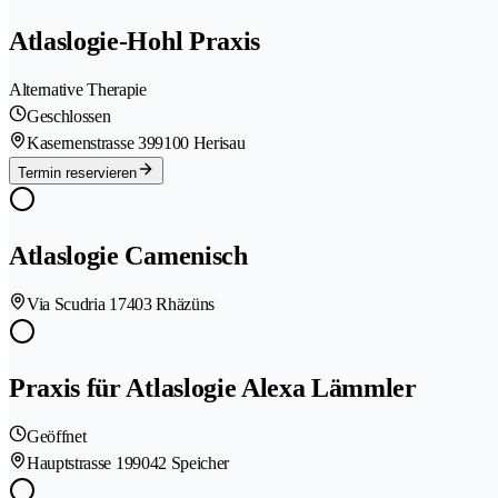
Atlaslogie-Hohl Praxis
Alternative Therapie
Geschlossen
Kasernenstrasse 39
9100 Herisau
Termin reservieren
Atlaslogie Camenisch
Via Scudria 1
7403 Rhäzüns
Praxis für Atlaslogie Alexa Lämmler
Geöffnet
Hauptstrasse 19
9042 Speicher