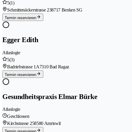
5
(1)
Schmittenäckerstrasse 23
8717 Benken SG
Termin reservieren
Egger Edith
Atlaslogie
5
(3)
Badriebstrasse 1A
7310 Bad Ragaz
Termin reservieren
Gesundheitspraxis Elmar Bürke
Atlaslogie
Geschlossen
Kirchstrasse 25
8580 Amriswil
Termin reservieren