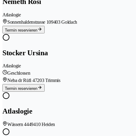
Nèmeth Rosi
Atlaslogie
Sonnenhaldenstrasse 10
9403 Goldach
Termin reservieren
Stocker Ursina
Atlaslogie
Geschlossen
Neba dr Rüfi 4
7203 Trimmis
Termin reservieren
Atlaslogie
Wässern 444
9410 Heiden