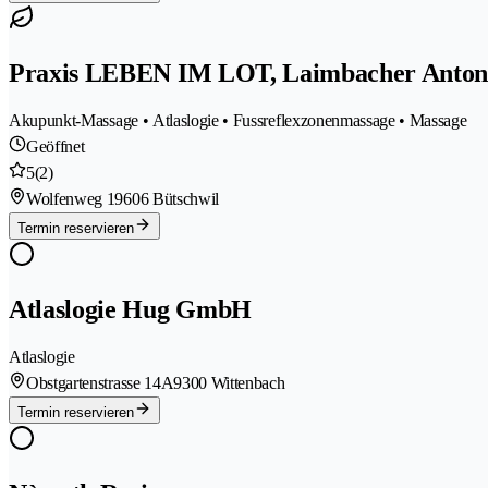
Praxis LEBEN IM LOT, Laimbacher Anton
Akupunkt-Massage • Atlaslogie • Fussreflexzonenmassage • Massage
Geöffnet
5
(2)
Wolfenweg 1
9606 Bütschwil
Termin reservieren
Atlaslogie Hug GmbH
Atlaslogie
Obstgartenstrasse 14A
9300 Wittenbach
Termin reservieren