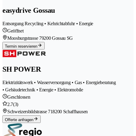
easydrive Gossau
Entsorgung Recycling • Kehrichtabfuhr • Energie
Geöffnet
Moosburgstrasse 7
9200 Gossau SG
Termin reservieren
SH POWER
Elektrizitätswerk • Wasserversorgung • Gas • Energieberatung
• Gebäudetechnik • Energie • Elektromobile
Geschlossen
2.7
(3)
Schweizersbildstrasse 71
8200 Schaffhausen
Offerte anfragen