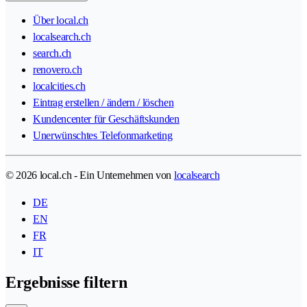
Über local.ch
localsearch.ch
search.ch
renovero.ch
localcities.ch
Eintrag erstellen / ändern / löschen
Kundencenter für Geschäftskunden
Unerwünschtes Telefonmarketing
© 2026 local.ch - Ein Unternehmen von
localsearch
DE
EN
FR
IT
Ergebnisse filtern