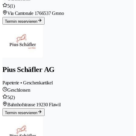
5
(1)
Via Cantonale 176
6537 Grono
Termin reservieren
Pius Schäfler AG
Papeterie • Geschenkartikel
Geschlossen
5
(2)
Bahnhofstrasse 1
9230 Flawil
Termin reservieren