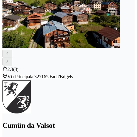
2.3
(3)
Via Principala 32
7165 Breil/Brigels
Cumün da Valsot