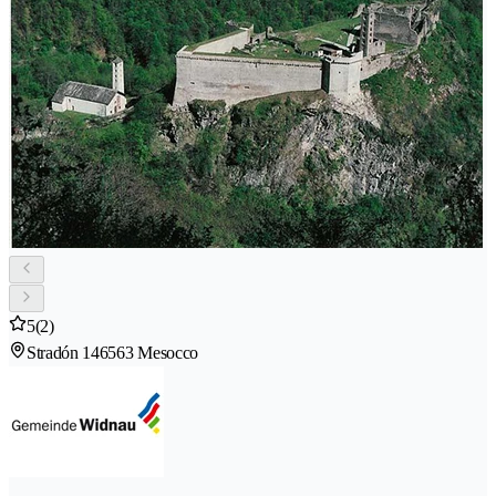
5
(2)
Stradón 14
6563 Mesocco