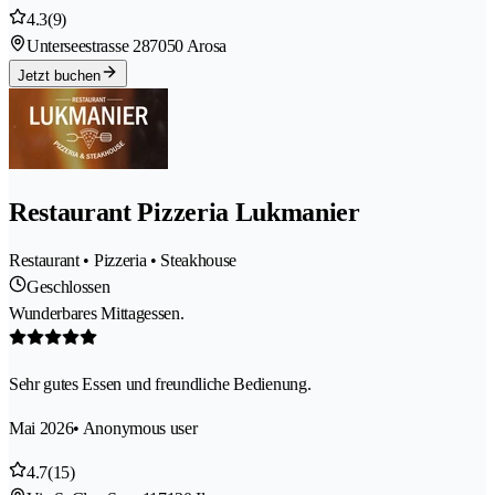
4.3
(9)
Unterseestrasse 28
7050 Arosa
Jetzt buchen
Restaurant Pizzeria Lukmanier
Restaurant • Pizzeria • Steakhouse
Geschlossen
Wunderbares Mittagessen.
Sehr gutes Essen und freundliche Bedienung.
Mai 2026
• Anonymous user
4.7
(15)