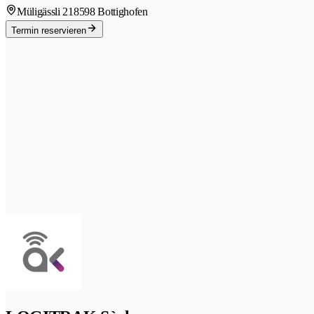
Müligässli 21
8598 Bottighofen
Termin reservieren