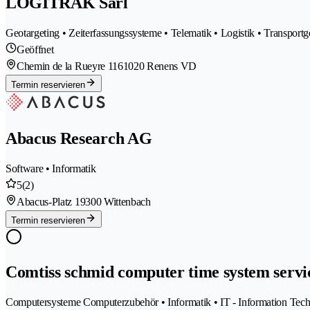
LOGITRAK Sàrl
Geotargeting • Zeiterfassungssysteme • Telematik • Logistik • Transport
Geöffnet
Chemin de la Rueyre 116
1020 Renens VD
Termin reservieren
Abacus Research AG
Software • Informatik
5
(2)
Abacus-Platz 1
9300 Wittenbach
Termin reservieren
Comtiss schmid computer time system servi
Computersysteme Computerzubehör • Informatik • IT - Information Tec