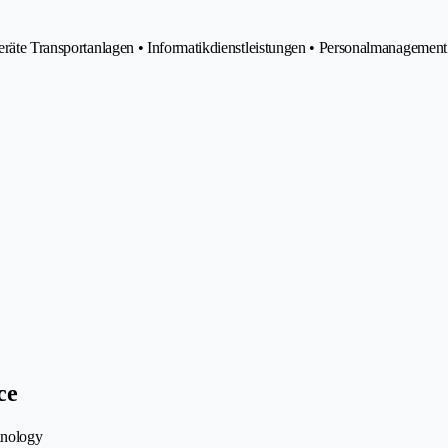
geräte Transportanlagen • Informatikdienstleistungen • Personalmanagement
ce
hnology