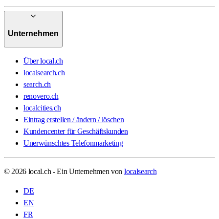
Unternehmen
Über local.ch
localsearch.ch
search.ch
renovero.ch
localcities.ch
Eintrag erstellen / ändern / löschen
Kundencenter für Geschäftskunden
Unerwünschtes Telefonmarketing
© 2026 local.ch - Ein Unternehmen von
localsearch
DE
EN
FR