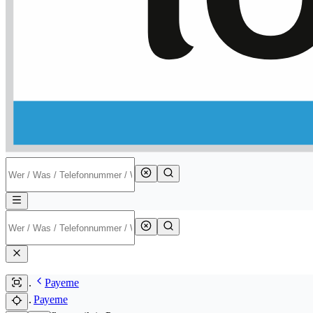
Payerne
Payerne