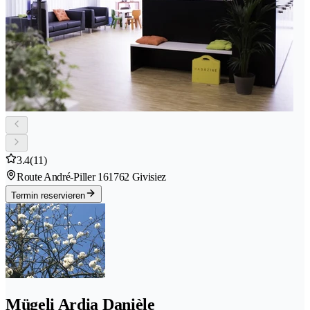
3.4
(11)
Route André-Piller 16
1762 Givisiez
Termin reservieren
Mügeli Ardia Danièle