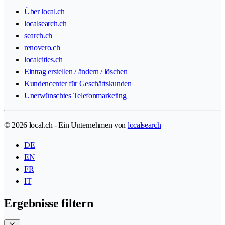
Über local.ch
localsearch.ch
search.ch
renovero.ch
localcities.ch
Eintrag erstellen / ändern / löschen
Kundencenter für Geschäftskunden
Unerwünschtes Telefonmarketing
© 2026 local.ch - Ein Unternehmen von
localsearch
DE
EN
FR
IT
Ergebnisse filtern