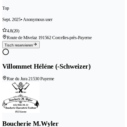
Top
Sept. 2025
• Anonymous user
4.8
(20)
Route de Mivelaz 19
1562 Corcelles-près-Payerne
Tisch reservieren
Villommet Héléne (-Schweizer)
Rue du Jura 2
1530 Payerne
Boucherie M.Wyler