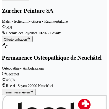
Zürcher Peinture SA
Maler • Isolierung • Gipser • Raumgestaltung
5
(3)
Chemin des Joyeuses 10
2022 Bevaix
Offerte anfragen
Permanence Ostéopathique de Neuchâtel
Osteopathie • Ambulatorium
Geöffnet
4.9
(9)
Rue du Seyon 2
2000 Neuchâtel
Termin reservieren