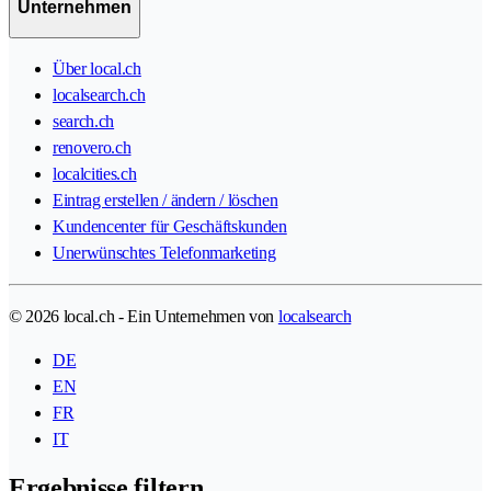
Unternehmen
Über local.ch
localsearch.ch
search.ch
renovero.ch
localcities.ch
Eintrag erstellen / ändern / löschen
Kundencenter für Geschäftskunden
Unerwünschtes Telefonmarketing
© 2026 local.ch - Ein Unternehmen von
localsearch
DE
EN
FR
IT
Ergebnisse filtern