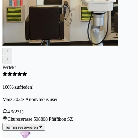
Perfekt
100% zufrieden!
März 2024
• Anonymous user
4.9
(231)
Churerstrasse 50
8808 Pfäffikon SZ
Termin reservieren