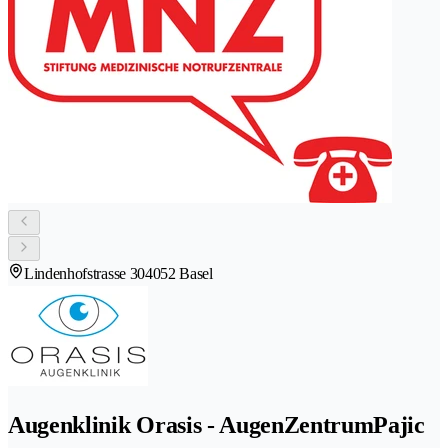
Lindenhofstrasse 30
4052 Basel
Augenklinik Orasis - AugenZentrumPajic