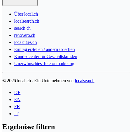
Über local.ch
localsearch.ch
search.ch
renovero.ch
localcities.ch
Eintrag erstellen / ändern / löschen
Kundencenter für Geschäftskunden
Unerwünschtes Telefonmarketing
© 2026 local.ch - Ein Unternehmen von
localsearch
DE
EN
FR
IT
Ergebnisse filtern