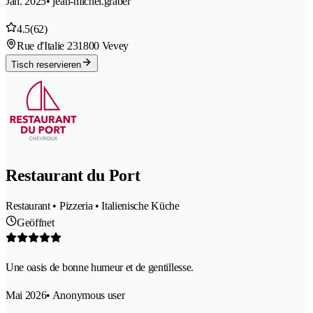
Jan. 2025
• jean-michel.graber
4.5
(62)
Rue d'Italie 23
1800 Vevey
Tisch reservieren
Restaurant du Port
Restaurant • Pizzeria • Italienische Küche
Geöffnet
Une oasis de bonne humeur et de gentillesse.
Mai 2026
• Anonymous user