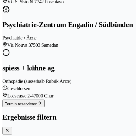
Via S. Sisto 6h
7742 Poschiavo
Psychiatrie-Zentrum Engadin / Südbünden
Psychiatrie • Ärzte
Via Nouva 3
7503 Samedan
spiess + kühne ag
Orthopädie (ausserhalb Rubrik Ärzte)
Geschlossen
Loëstrasse 2-4
7000 Chur
Termin reservieren
Ergebnisse filtern