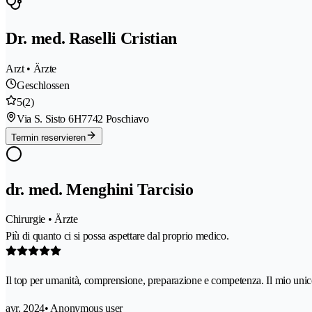
Dr. med. Raselli Cristian
Arzt • Ärzte
Geschlossen
5
(2)
Via S. Sisto 6H
7742 Poschiavo
Termin reservieren
dr. med. Menghini Tarcisio
Chirurgie • Ärzte
Più di quanto ci si possa aspettare dal proprio medico.
Il top per umanità, comprensione, preparazione e competenza. Il mio unico 
avr. 2024
• Anonymous user