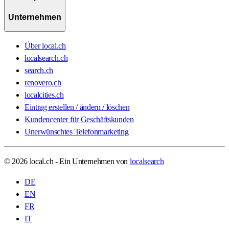
Unternehmen
Über local.ch
localsearch.ch
search.ch
renovero.ch
localcities.ch
Eintrag erstellen / ändern / löschen
Kundencenter für Geschäftskunden
Unerwünschtes Telefonmarketing
© 2026 local.ch - Ein Unternehmen von
localsearch
DE
EN
FR
IT