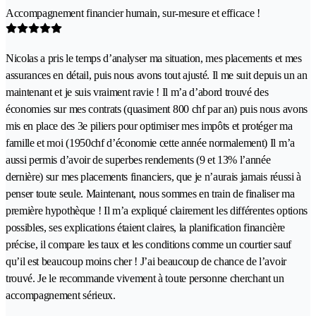
Accompagnement financier humain, sur-mesure et efficace !
Nicolas a pris le temps d’analyser ma situation, mes placements et mes
assurances en détail, puis nous avons tout ajusté. Il me suit depuis un an
maintenant et je suis vraiment ravie ! Il m’a d’abord trouvé des
économies sur mes contrats (quasiment 800 chf par an) puis nous avons
mis en place des 3e piliers pour optimiser mes impôts et protéger ma
famille et moi (1950chf d’économie cette année normalement) Il m’a
aussi permis d’avoir de superbes rendements (9 et 13% l’année
dernière) sur mes placements financiers, que je n’aurais jamais réussi à
penser toute seule. Maintenant, nous sommes en train de finaliser ma
première hypothèque ! Il m’a expliqué clairement les différentes options
possibles, ses explications étaient claires, la planification financière
précise, il compare les taux et les conditions comme un courtier sauf
qu’il est beaucoup moins cher ! J’ai beaucoup de chance de l’avoir
trouvé. Je le recommande vivement à toute personne cherchant un
accompagnement sérieux.