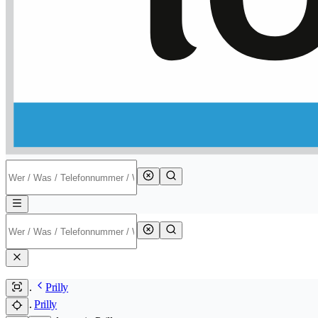
Prilly
Prilly