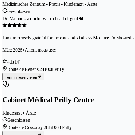
Medizinisches Zentrum • Praxis • Kinderarzt • Ärzte
Geschlossen
Dr. Maniou - a doctor with a heart of gold ❤️
I am immensely grateful for the care and kindness Madame Dr. showed to 
März 2026
• Anonymous user
4.1
(14)
Route de Renens 24
1008 Prilly
Termin reservieren
Cabinet Médical Prilly Centre
Kinderarzt • Ärzte
Geschlossen
Route de Cossonay 28B
1008 Prilly