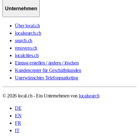
Unternehmen
Über local.ch
localsearch.ch
search.ch
renovero.ch
localcities.ch
Eintrag erstellen / ändern / löschen
Kundencenter für Geschäftskunden
Unerwünschtes Telefonmarketing
© 2026 local.ch - Ein Unternehmen von
localsearch
DE
EN
FR
IT