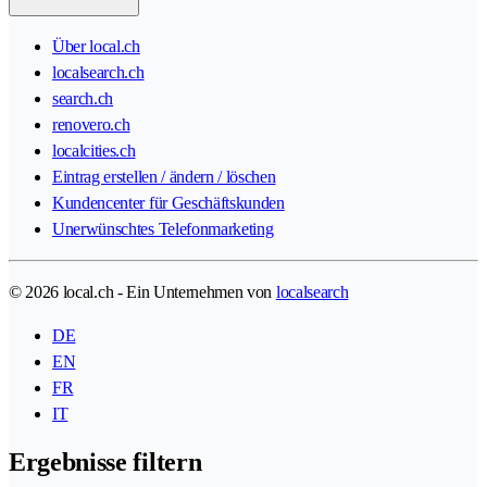
Über local.ch
localsearch.ch
search.ch
renovero.ch
localcities.ch
Eintrag erstellen / ändern / löschen
Kundencenter für Geschäftskunden
Unerwünschtes Telefonmarketing
© 2026 local.ch - Ein Unternehmen von
localsearch
DE
EN
FR
IT
Ergebnisse filtern