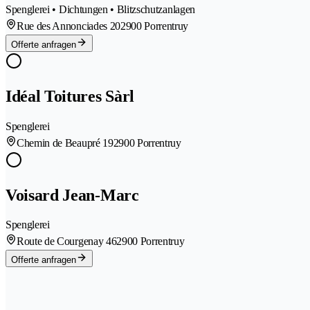
Spenglerei • Dichtungen • Blitzschutzanlagen
Rue des Annonciades 20
2900 Porrentruy
Offerte anfragen
Idéal Toitures Sàrl
Spenglerei
Chemin de Beaupré 19
2900 Porrentruy
Voisard Jean-Marc
Spenglerei
Route de Courgenay 46
2900 Porrentruy
Offerte anfragen