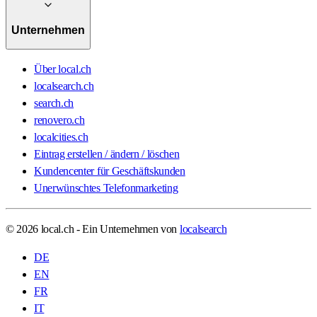
Unternehmen
Über local.ch
localsearch.ch
search.ch
renovero.ch
localcities.ch
Eintrag erstellen / ändern / löschen
Kundencenter für Geschäftskunden
Unerwünschtes Telefonmarketing
© 2026 local.ch - Ein Unternehmen von
localsearch
DE
EN
FR
IT