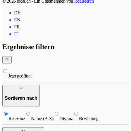
© 2026 local.ch - Ein Unternehmen von
localsearch
DE
EN
FR
IT
Ergebnisse filtern
Jetzt geöffnet
Sortieren nach
Relevanz
Name (A-Z)
Distanz
Bewertung