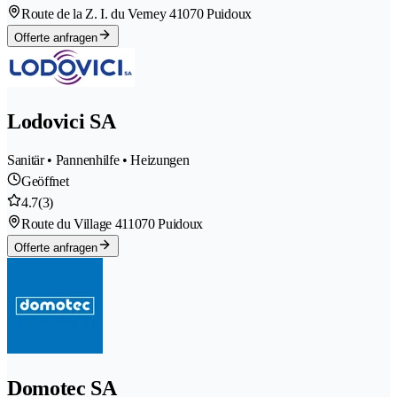
Route de la Z. I. du Verney 4
1070 Puidoux
Offerte anfragen
Lodovici SA
Sanitär • Pannenhilfe • Heizungen
Geöffnet
4.7
(3)
Route du Village 41
1070 Puidoux
Offerte anfragen
Domotec SA