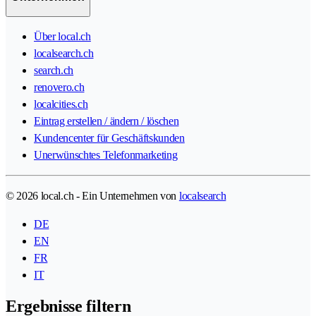
Über local.ch
localsearch.ch
search.ch
renovero.ch
localcities.ch
Eintrag erstellen / ändern / löschen
Kundencenter für Geschäftskunden
Unerwünschtes Telefonmarketing
© 2026 local.ch - Ein Unternehmen von
localsearch
DE
EN
FR
IT
Ergebnisse filtern