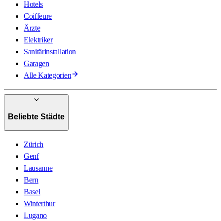
Hotels
Coiffeure
Ärzte
Elektriker
Sanitärinstallation
Garagen
Alle Kategorien
Beliebte Städte
Zürich
Genf
Lausanne
Bern
Basel
Winterthur
Lugano