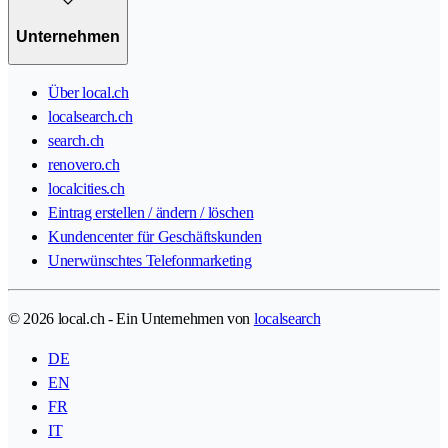
Unternehmen
Über local.ch
localsearch.ch
search.ch
renovero.ch
localcities.ch
Eintrag erstellen / ändern / löschen
Kundencenter für Geschäftskunden
Unerwünschtes Telefonmarketing
© 2026 local.ch - Ein Unternehmen von
localsearch
DE
EN
FR
IT