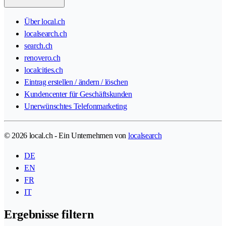
Über local.ch
localsearch.ch
search.ch
renovero.ch
localcities.ch
Eintrag erstellen / ändern / löschen
Kundencenter für Geschäftskunden
Unerwünschtes Telefonmarketing
© 2026 local.ch - Ein Unternehmen von
localsearch
DE
EN
FR
IT
Ergebnisse filtern