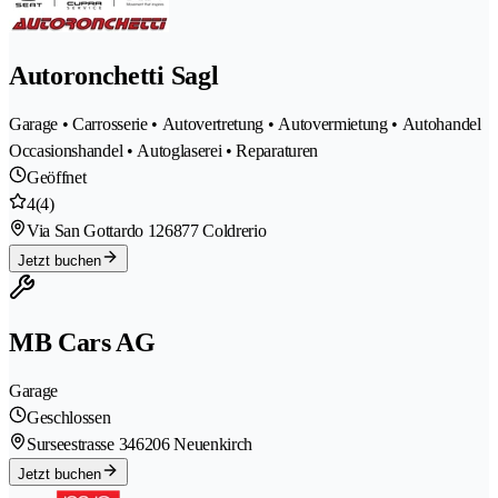
Autoronchetti Sagl
Garage • Carrosserie • Autovertretung • Autovermietung • Autohandel
Occasionshandel • Autoglaserei • Reparaturen
Geöffnet
4
(4)
Via San Gottardo 12
6877 Coldrerio
Jetzt buchen
MB Cars AG
Garage
Geschlossen
Surseestrasse 34
6206 Neuenkirch
Jetzt buchen