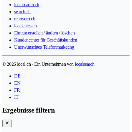
localsearch.ch
search.ch
renovero.ch
localcities.ch
Eintrag erstellen / ändern / löschen
Kundencenter für Geschäftskunden
Unerwünschtes Telefonmarketing
© 2026 local.ch - Ein Unternehmen von
localsearch
DE
EN
FR
IT
Ergebnisse filtern