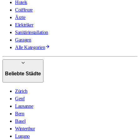
Hotels
Coiffeure
Ärzte
Elektriker
Sanitärinstallation
Garagen
Alle Kategorien
Beliebte Städte
Zürich
Genf
Lausanne
Bern
Basel
Winterthur
Lugano