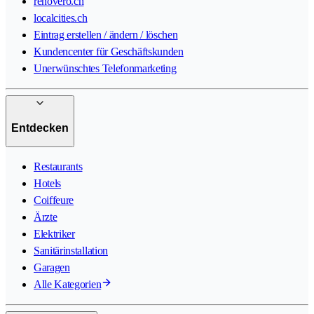
renovero.ch
localcities.ch
Eintrag erstellen / ändern / löschen
Kundencenter für Geschäftskunden
Unerwünschtes Telefonmarketing
Entdecken
Restaurants
Hotels
Coiffeure
Ärzte
Elektriker
Sanitärinstallation
Garagen
Alle Kategorien