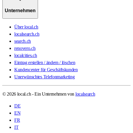
Unternehmen
Über local.ch
localsearch.ch
search.ch
renovero.ch
localcities.ch
Eintrag erstellen / ändern / löschen
Kundencenter für Geschäftskunden
Unerwünschtes Telefonmarketing
© 2026 local.ch - Ein Unternehmen von
localsearch
DE
EN
FR
IT