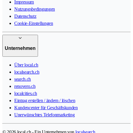
Impressum
Nutzungsbedingungen
Datenschutz
Cookie-Einstellungen
Unternehmen
Über local.ch
localsearch.ch
search.ch
renovero.ch
localcities.ch
Eintrag erstellen / ändern / löschen
Kundencenter für Geschäftskunden
Unerwünschtes Telefonmarketing
© 2026 local.ch - Ein Unternehmen von
localsearch