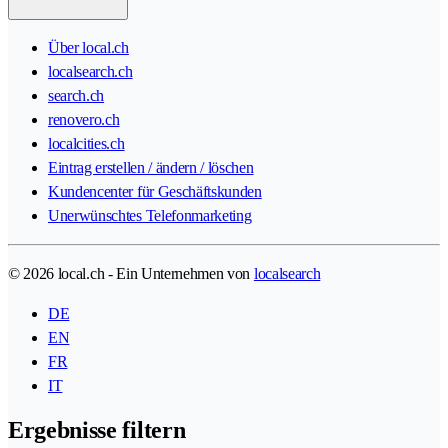
Über local.ch
localsearch.ch
search.ch
renovero.ch
localcities.ch
Eintrag erstellen / ändern / löschen
Kundencenter für Geschäftskunden
Unerwünschtes Telefonmarketing
© 2026 local.ch - Ein Unternehmen von
localsearch
DE
EN
FR
IT
Ergebnisse filtern