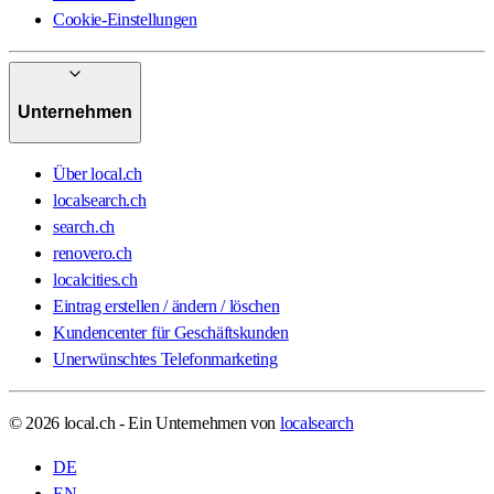
Cookie-Einstellungen
Unternehmen
Über local.ch
localsearch.ch
search.ch
renovero.ch
localcities.ch
Eintrag erstellen / ändern / löschen
Kundencenter für Geschäftskunden
Unerwünschtes Telefonmarketing
© 2026 local.ch - Ein Unternehmen von
localsearch
DE
EN