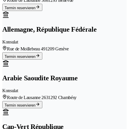
Route de Lausanne 308
1293 Bellevue
Termin reservieren
Allemagne, République Fédérale
Konsulat
Rue de Moillebeau 49
1209 Genève
Termin reservieren
Arabie Saoudite Royaume
Konsulat
Route de Lausanne 263
1292 Chambésy
Termin reservieren
Cap-Vert République