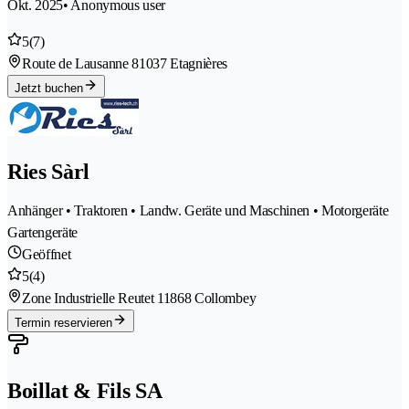
Okt. 2025
• Anonymous user
5
(7)
Route de Lausanne 8
1037 Etagnières
Jetzt buchen
Ries Sàrl
Anhänger • Traktoren • Landw. Geräte und Maschinen • Motorgeräte
Gartengeräte
Geöffnet
5
(4)
Zone Industrielle Reutet 1
1868 Collombey
Termin reservieren
Boillat & Fils SA