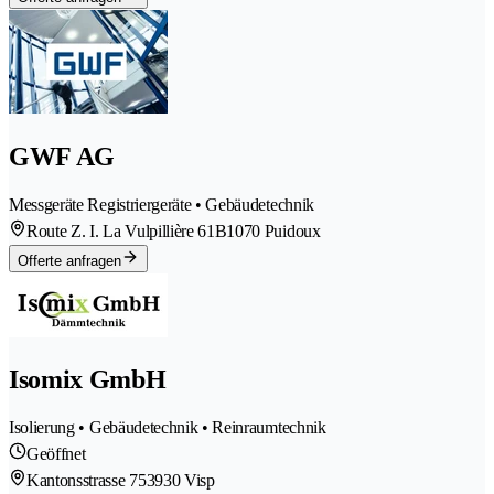
GWF AG
Messgeräte Registriergeräte • Gebäudetechnik
Route Z. I. La Vulpillière 61B
1070 Puidoux
Offerte anfragen
Isomix GmbH
Isolierung • Gebäudetechnik • Reinraumtechnik
Geöffnet
Kantonsstrasse 75
3930 Visp