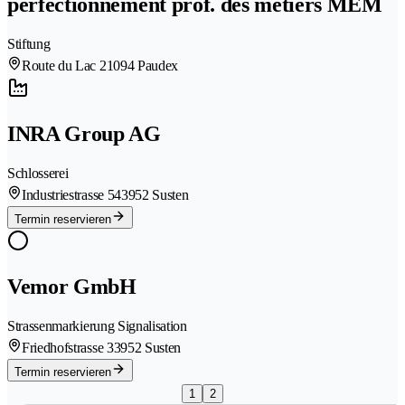
perfectionnement prof. des métiers MEM
Stiftung
Route du Lac 2
1094 Paudex
INRA Group AG
Schlosserei
Industriestrasse 54
3952 Susten
Termin reservieren
Vemor GmbH
Strassenmarkierung Signalisation
Friedhofstrasse 3
3952 Susten
Termin reservieren
1
2