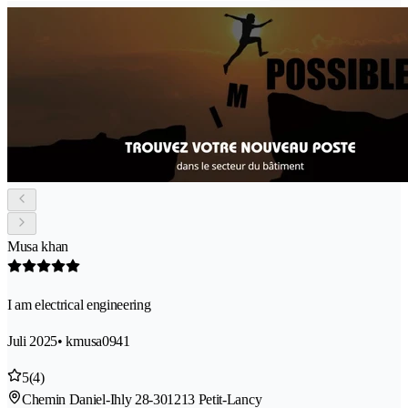
Musa khan
I am electrical engineering
Juli 2025
• kmusa0941
5
(4)
Chemin Daniel-Ihly 28-30
1213 Petit-Lancy