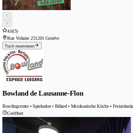
4.6
(5)
Rue Voltaire 25
1201 Genève
Tisch reservieren
Bowland de Lausanne-Flon
Bowlingcenter • Spielsalon • Billard • Mexikanische Küche • Freizeitanl
Geöffnet