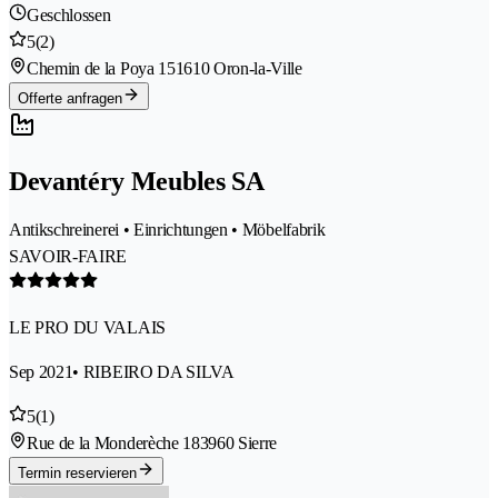
Geschlossen
5
(2)
Chemin de la Poya 15
1610 Oron-la-Ville
Offerte anfragen
Devantéry Meubles SA
Antikschreinerei • Einrichtungen • Möbelfabrik
SAVOIR-FAIRE
LE PRO DU VALAIS
Sep 2021
• RIBEIRO DA SILVA
5
(1)
Rue de la Monderèche 18
3960 Sierre
Termin reservieren